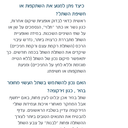
כיצד ניתן למנוע את השתקפות או
חשיפת השתל?
ראשית כדאי לבדוק אופציות שיקום אחרות,
כגון גשר או כתר ״תלוי״, הנסמכים על שן או
על שתי השיניים השכנות. במידה ואופציית
השתל מתבררת כרצויה ביותר, נדרש עיבוי
הרכס (השתלת רקמת עצם ורקמת חניכיים)
שיקדים את השתלת השתל בכמה חודשים. כך
יתאפשר מיקום נכון של השתל (ללא הטייה
מוגזמת וללא לחץ על החניכיים) ומניעת
השתקפותו או חשיפתו.
האם נכון להשתמש בשתל העשוי מחומר
בהיר , כגון זירקוניה?
שתל בהיר אכן יבלוט לעין פחות, באם ייחשף.
אבל המחקר מאחורי איכות ועמידות שתלי
הזירקוניה עדיין בשלביו הראשונים. עדיף
להבטיח את התנאים הטובים ביותר לצורך
ההשתלה ופחות ״לבנות״ על צבע השתל