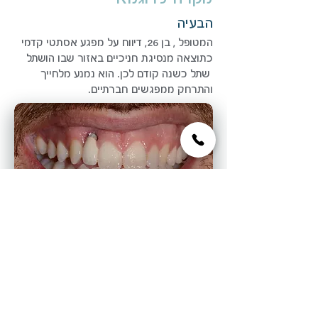
הבעיה
המטופל , בן 26, דיווח על מפגע אסתטי קדמי
כתוצאה מנסיגת חניכיים באזור שבו הושתל
שתל כשנה קודם לכן. הוא נמנע מלחייך
והתרחק ממפגשים חברתיים.
הפתרון
המבנה המחובר לשתל נמצא לא מתאים (עבה
מדי) והוחלף במבנה חדש וצר. בוצעה השתלת
חניכיים לכיסוי החלק החשוף, באופן שהחזיר
את מתאר החניכיים למקומו והקנה לשיניו של