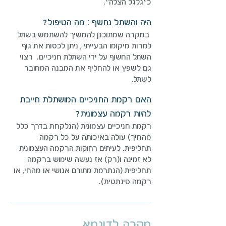
כ״גלגל הצלה״.
היה והשתל נחשף : מה הטיפול?
במקרה שמתוכנן להמשיך להשתמש בשתל
למרות מיקומו הבעייתי , ניתן לכסות את גוף
השתל החשוף על ידי השתלת חניכיים. רצוי
גם לשפץ או להחליף את המבנה המחובר
לשתל.
האם רקמת החניכיים המושתלת חייבת
להיות רקמה עצמונית?
רקמת חניכיים עצמונית (הנלקחת בדרך כלל
מהחיך) עולה באיכותה על כל רקמה
תחליפית. לעיתים רחוקות הרקמה העצמונית
לא זמינה ו(רק) אז נעשה שימוש ברקמה
תחליפית (הנתרמת מתורם אנושי או מהחי, או
רקמה סינתטית).
מקרה לדוגמא